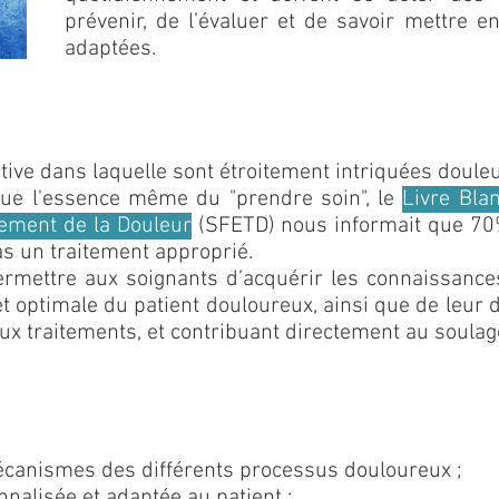
prévenir, de l’évaluer et de savoir mettre 
adaptées.
tive dans laquelle sont étroitement intriquées doule
tue l'essence même du "prendre soin", le
Livre Bla
tement de la Douleur
(SFETD)
nous informait que 70
s un traitement approprié.
permettre aux soignants d’acquérir les connaissance
et optimale du patient douloureux, ainsi que de leur
x traitements, et contribuant directement au soulag
canismes des différents processus douloureux ;
nnalisée et adaptée au patient ;