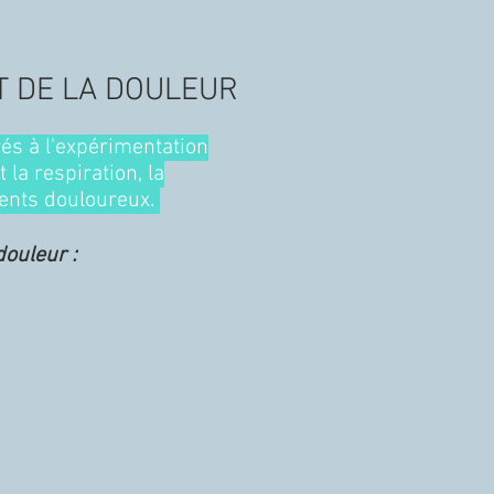
T DE LA DOULEUR
és à l'expérimentation
la respiration, la
tients douloureux.
ouleur :