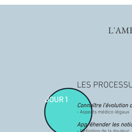
L'AM
LES PROCESSU
JOUR 1
Connaître l’évolution 
- Aspects médico-légaux
Appréhender les notio
- Définition de la douleur