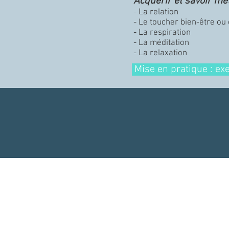
Acquérir et savoir met
- La relation
- Le toucher bien-être ou
- La respiration
- La méditation
- La relaxation
Mise en pratique : ex
Mentions légales
RGPD
CGV