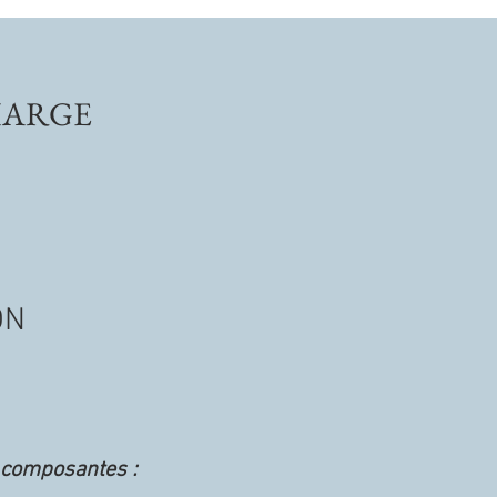
HARGE
ON
s composantes :